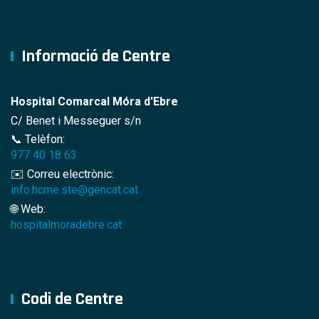
Informació de Centre
Hospital Comarcal Móra d'Ebre
C/ Benet i Messeguer s/n
📞 Telèfon:
977 40 18 63
✉️ Correu electrònic:
info.hcme.ste@gencat.cat
🌐 Web:
hospitalmoradebre.cat
Codi de Centre