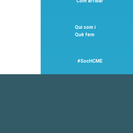
Com arribar
Qui som i
Què fem
#SocHCME