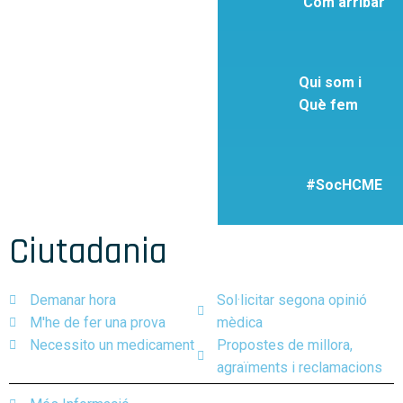
Com arribar
Qui som i
Què fem
#SocHCME
Ciutadania
Demanar hora
Sol·licitar segona opinió
M'he de fer una prova
mèdica
Necessito un medicament
Propostes de millora,
agraïments i reclamacions