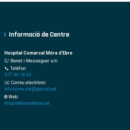
Informació de Centre
Hospital Comarcal Móra d'Ebre
C/ Benet i Messeguer s/n
📞 Telèfon:
977 40 18 63
✉️ Correu electrònic:
info.hcme.ste@gencat.cat
🌐 Web:
hospitalmoradebre.cat