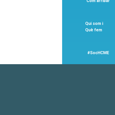
Com arribar
Qui som i
Què fem
#SocHCME