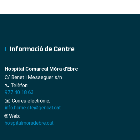
Informació de Centre
Hospital Comarcal Móra d'Ebre
C/ Benet i Messeguer s/n
📞 Telèfon:
977 40 18 63
✉️ Correu electrònic:
info.hcme.ste@gencat.cat
🌐 Web:
hospitalmoradebre.cat