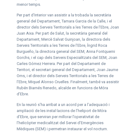
menor temps.
Per part d’Interior van assistir a la trobada la secretària
general del Departament, Tamara Garcia de la Calle, i el
director dels Serveis Territorials a les Terres de l’Ebre, Joan
Juan Aixa. Per part de Salut, la secretària general del
Departament, Mercè Salvat Guinjoan, la directora dels
Serveis Territorials a les Terres de l’Ebre, Íngrid Roca
Burgueño, la directora general del SEM, Anna Fontquerni
Gorchs, i el cap dels Serveis Especialitzats del SEM, Joan
Carles Gómez Herrera. Per part del Departament de
Territori, el secretari general del Departament, Joan Jaume
Oms, i el director dels Serveis Territorials a les Terres de
l’Ebre, Miquel Alonso Cruelles. Finalment, també va assistir
Rubén Biarnés Renedo, alcalde en funcions de Móra
d’Ebre.
En la reunió s’ha arribat a un acord per a l’adequació i
ampliació de les instal·lacions de l’heliport de Móra
d’Ebre, que serviran per millorar l’operativitat de
l’helicòpter medicalitzat del Servei d’Emergències
Mèdiques (SEM) i permetran instaurar el vol nocturn.