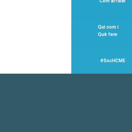
Com arribar
Qui som i
Què fem
#SocHCME