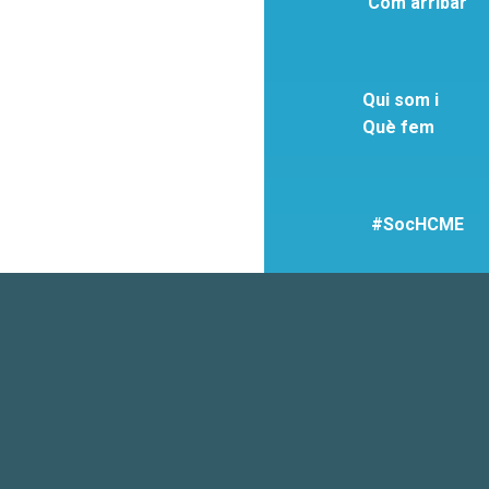
Com arribar
Qui som i
Què fem
#SocHCME