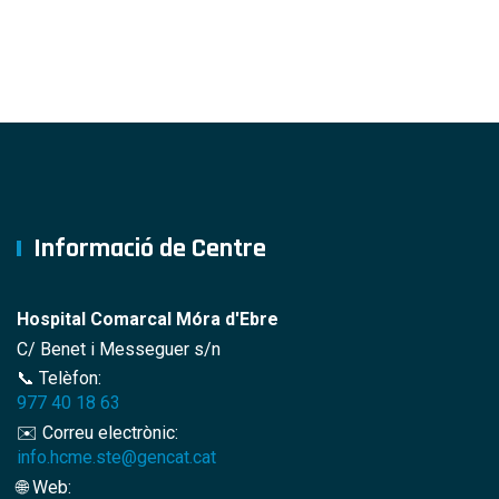
Informació de Centre
Hospital Comarcal Móra d'Ebre
C/ Benet i Messeguer s/n
📞 Telèfon:
977 40 18 63
✉️ Correu electrònic:
info.hcme.ste@gencat.cat
🌐 Web: