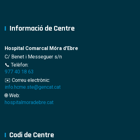
Informació de Centre
Hospital Comarcal Móra d'Ebre
C/ Benet i Messeguer s/n
📞 Telèfon:
977 40 18 63
✉️ Correu electrònic:
info.hcme.ste@gencat.cat
🌐 Web:
hospitalmoradebre.cat
Codi de Centre