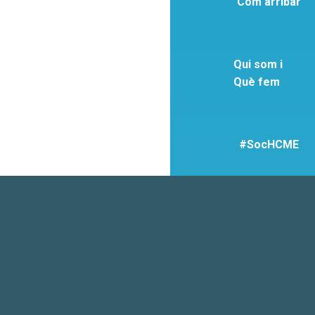
Com arribar
Qui som i
Què fem
#SocHCME