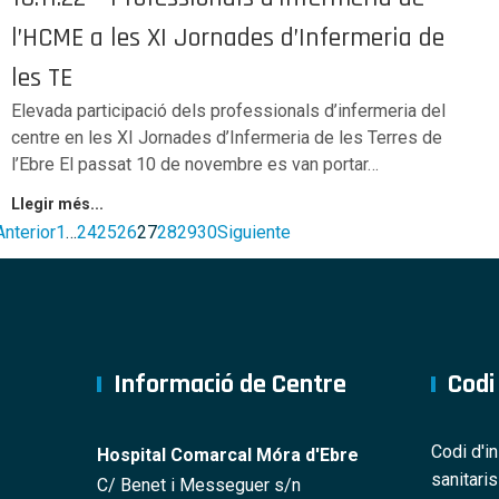
l’HCME a les XI Jornades d’Infermeria de
les TE
Elevada participació dels professionals d’infermeria del
centre en les XI Jornades d’Infermeria de les Terres de
l’Ebre El passat 10 de novembre es van portar…
Llegir més...
Anterior
1
…
24
25
26
27
28
29
30
Siguiente
Informació de Centre
Codi
Codi d'i
Hospital Comarcal Móra d'Ebre
sanitari
C/ Benet i Messeguer s/n