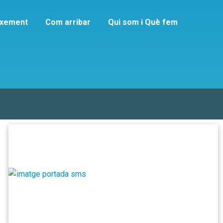
ixement
Com arribar
Qui som i Què fem