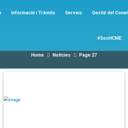
a
Informació i Tràmits
Serveis
Gestió del Cone
Notícies
#SocHCME
Home
Notícies
Page 27