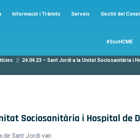
a
Informació i Tràmits
Serveis
Gestió del Cone
Detall de Publicaci
#SocHCME
tícies
24.04.23 – Sant Jordi a la Unitat Sociosanitària i H
nitat Sociosanitària i Hospital de D
da de Sant Jordi van