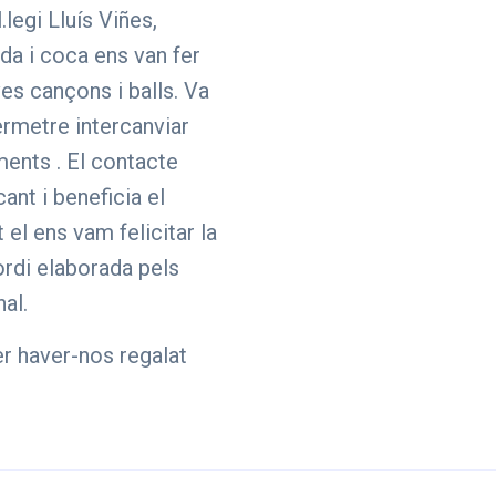
.legi Lluís Viñes,
da i coca ens van fer
es cançons i balls. Va
ermetre intercanviar
ments . El contacte
ant i beneficia el
 el ens vam felicitar la
ordi elaborada pels
al.
er haver-nos regalat