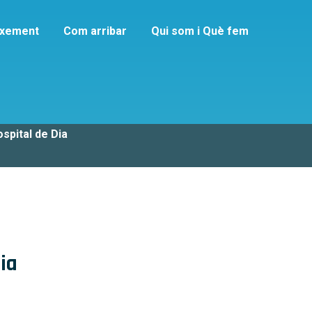
ixement
Com arribar
Qui som i Què fem
ó
ospital de Dia
ia