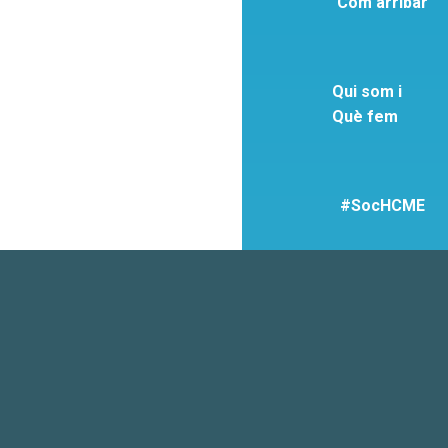
Com arribar
Qui som i
Què fem
#SocHCME