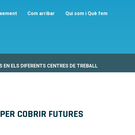
ixement
Com arribar
Qui som i Què fem
ó
S EN ELS DIFERENTS CENTRES DE TREBALL
 PER COBRIR FUTURES