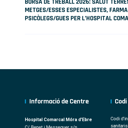
BORSA DE TREBALL 2026: SALUT TERRE
METGES/ESSES ESPECIALISTES, FARMAC
PSICÒLEGS/GUES PER L’HOSPITAL COM
Informació de Centre
Codi
Codi d'i
Hospital Comarcal Móra d'Ebre
sanitari
C/ Benet i Messeguer s/n