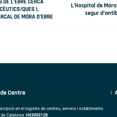
S DE L’EBRE CERCA
L’Hospital de Móra 
ÈUTICS/QUES I,
segur d’antib
ARCAL DE MÓRA D’EBRE
 de Centre
nscripció en el registre de centres, serveis i establiments
s de Catalunya:
H43002128