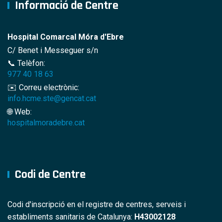
Informació de Centre
Hospital Comarcal Móra d'Ebre
C/ Benet i Messeguer s/n
📞 Telèfon:
977 40 18 63
✉️ Correu electrònic:
info.hcme.ste@gencat.cat
🌐 Web:
hospitalmoradebre.cat
Codi de Centre
Codi d'inscripció en el registre de centres, serveis i
establiments sanitaris de Catalunya:
H43002128