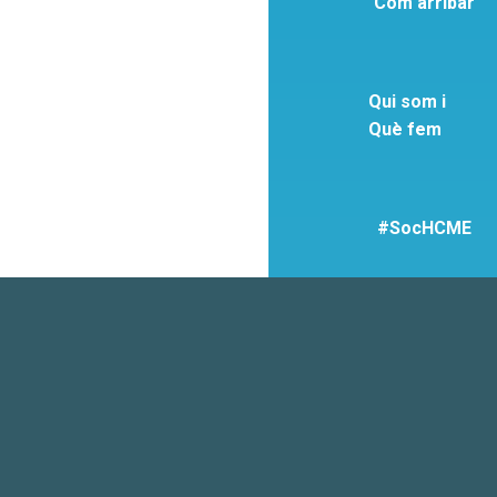
Com arribar
Qui som i
Què fem
#SocHCME