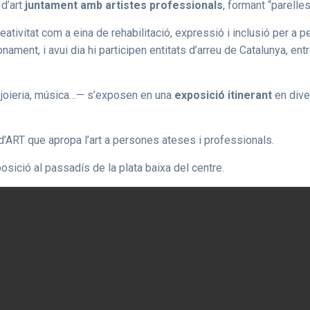
d’art
juntament amb artistes professionals
, formant “parelle
ativitat com a eina de rehabilitació, expressió i inclusió per a 
ment, i avui dia hi participen entitats d’arreu de Catalunya, entr
a, joieria, música…— s’exposen en una
exposició itinerant
en dive
’ART que apropa l’art a persones ateses i professionals.
sició al passadís de la plata baixa del centre.