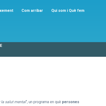
ixement
Com arribar
Qui som i Què fem
ó
ME
r la salut mental
“, un programa en què
persones