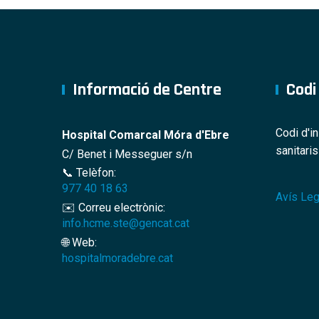
Informació de Centre
Codi
Codi d'i
Hospital Comarcal Móra d'Ebre
sanitari
C/ Benet i Messeguer s/n
📞 Telèfon:
977 40 18 63
Avís Leg
✉️ Correu electrònic:
info.hcme.ste@gencat.cat
🌐 Web:
hospitalmoradebre.cat