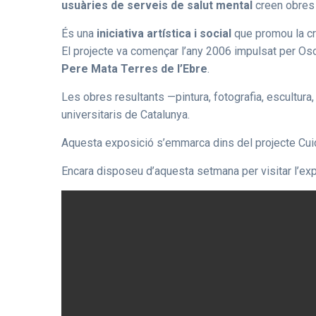
usuàries de serveis de salut mental
creen obres 
És una
iniciativa artística i social
que promou la cre
El projecte va començar l’any 2006 impulsat per Osona
Pere Mata Terres de l’Ebre
.
Les obres resultants —pintura, fotografia, escultur
universitaris de Catalunya.
Aquesta exposició s’emmarca dins del projecte Cuid
Encara disposeu d’aquesta setmana per visitar l’expo