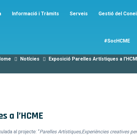
a
Informació i Tràmits
Serveis
Gestió del Cone
Detall de Publicaci
#SocHCME
Home
Notícies
Exposició Parelles Artístiques a l’HC
es a l’HCME
lada al projecte: “
Parelles Artístiques,Experiències creatives pe