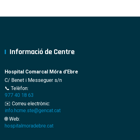
Informació de Centre
Hospital Comarcal Móra d'Ebre
C/ Benet i Messeguer s/n
📞 Telèfon:
977 40 18 63
✉️ Correu electrònic:
info.hcme.ste@gencat.cat
🌐 Web:
hospitalmoradebre.cat