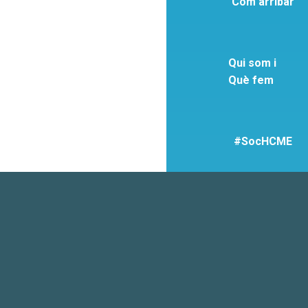
Com arribar
Qui som i
Què fem
#SocHCME