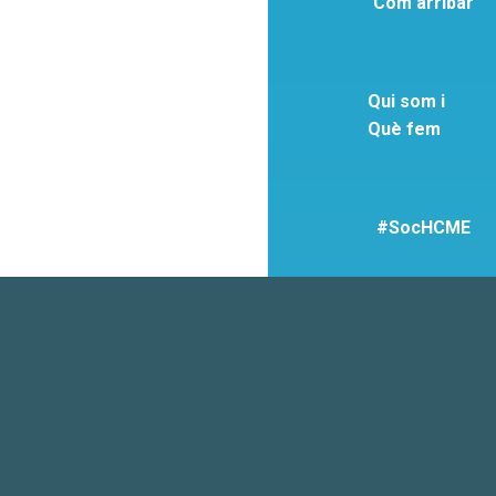
Com arribar
Qui som i
Què fem
#SocHCME