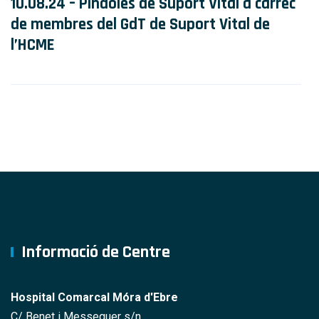
10.08.24 – Píndoles de Suport Vital a càrrec
de membres del GdT de Suport Vital de
l’HCME
Informació de Centre
Hospital Comarcal Móra d'Ebre
C/ Benet i Messeguer s/n