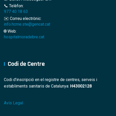
📞 Telèfon:
977 40 18 63
✉️ Correu electrònic:
info.hcme.ste@gencat.cat
🌐 Web:
hospitalmoradebre.cat
Codi de Centre
Codi d'inscripció en el registre de centres, serveis i
establiments sanitaris de Catalunya:
H43002128
Avís Legal