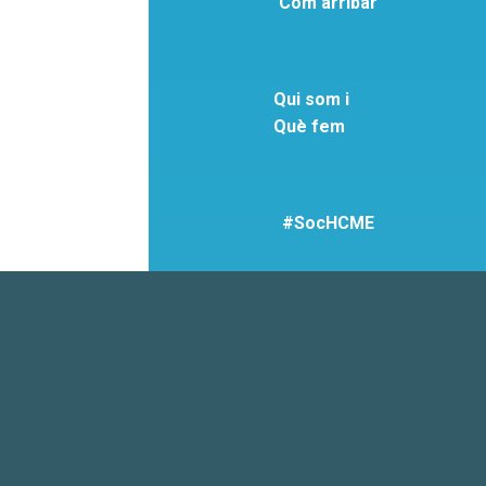
Com arribar
Qui som i
Què fem
#SocHCME