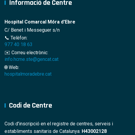
Informació de Centre
Hospital Comarcal Móra d'Ebre
C/ Benet i Messeguer s/n
📞 Telèfon:
977 40 18 63
✉️ Correu electrònic:
info.hcme.ste@gencat.cat
🌐 Web:
hospitalmoradebre.cat
Codi de Centre
Codi d'inscripció en el registre de centres, serveis i
establiments sanitaris de Catalunya:
H43002128