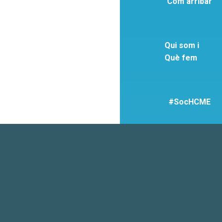
Com arribar
Qui som i
Què fem
#SocHCME