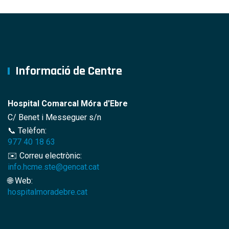
Informació de Centre
Hospital Comarcal Móra d'Ebre
C/ Benet i Messeguer s/n
📞 Telèfon:
977 40 18 63
✉️ Correu electrònic:
info.hcme.ste@gencat.cat
🌐 Web:
hospitalmoradebre.cat