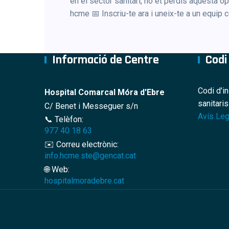
en el sector sanitari, no et perdis aquesta o
hcme 📅 Inscriu-te ara i uneix-te a un equip
Informació de Centre
Codi
Codi d'i
Hospital Comarcal Móra d'Ebre
sanitari
C/ Benet i Messeguer s/n
Avís Leg
📞 Telèfon:
977 40 18 63
✉️ Correu electrònic:
info.hcme.ste@gencat.cat
🌐 Web:
hospitalmoradebre.cat