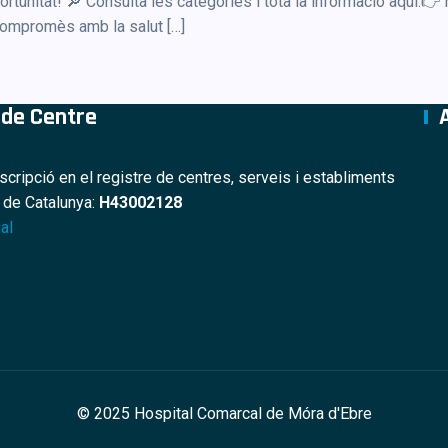
portunitat! 🔎 Consulta les categories i tota la informació aquí:
 compromès amb la salut […]
 de Centre
nscripció en el registre de centres, serveis i establiments
s de Catalunya:
H43002128
al
© 2025 Hospital Comarcal de Móra d'Ebre