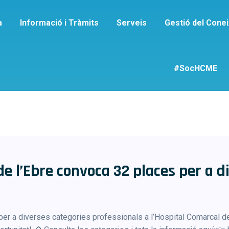
a
Informació i Tràmits
Serveis
Gestió del Cone
ueta:
Treball hospi
#SocHCME
Home
Treball hospitalari
de l’Ebre convoca 32 places per a d
per a diverses categories professionals a l’Hospital Comarcal de 