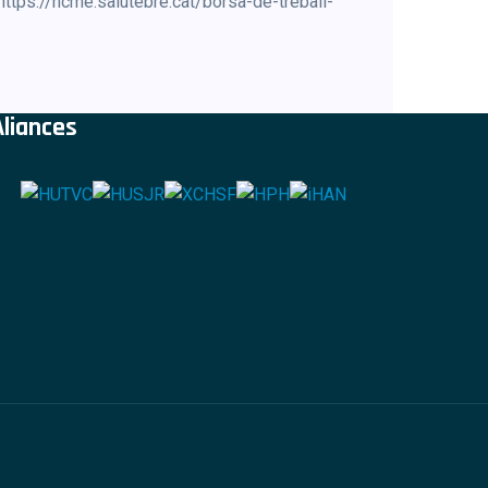
 https://hcme.salutebre.cat/borsa-de-treball-
Aliances