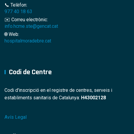
📞 Telèfon:
977 40 18 63
✉️ Correu electrònic:
info.hcme.ste@gencat.cat
🌐 Web:
hospitalmoradebre.cat
Codi de Centre
Codi d'inscripció en el registre de centres, serveis i
establiments sanitaris de Catalunya:
H43002128
Avís Legal