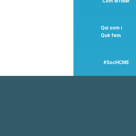
Com arribar
Qui som i
Què fem
#SocHCME