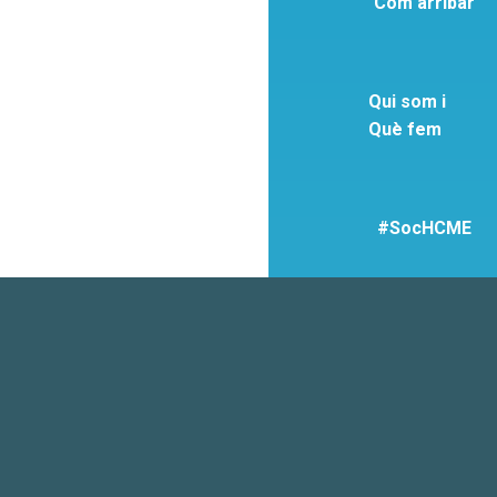
Com arribar
Qui som i
Què fem
#SocHCME