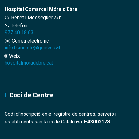
Hospital Comarcal Móra d'Ebre
C/ Benet i Messeguer s/n
📞 Telèfon:
977 40 18 63
✉️ Correu electrònic:
info.hcme.ste@gencat.cat
🌐 Web:
hospitalmoradebre.cat
Codi de Centre
Codi d'inscripció en el registre de centres, serveis i
establiments sanitaris de Catalunya:
H43002128