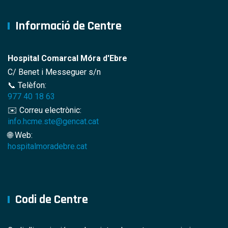
Informació de Centre
Hospital Comarcal Móra d'Ebre
C/ Benet i Messeguer s/n
📞 Telèfon:
977 40 18 63
✉️ Correu electrònic:
info.hcme.ste@gencat.cat
🌐 Web:
hospitalmoradebre.cat
Codi de Centre