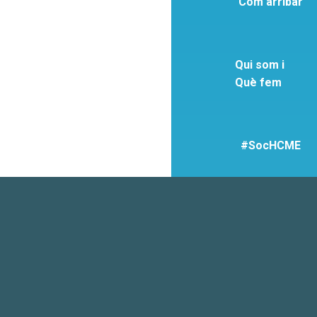
Com arribar
Qui som i
Què fem
#SocHCME