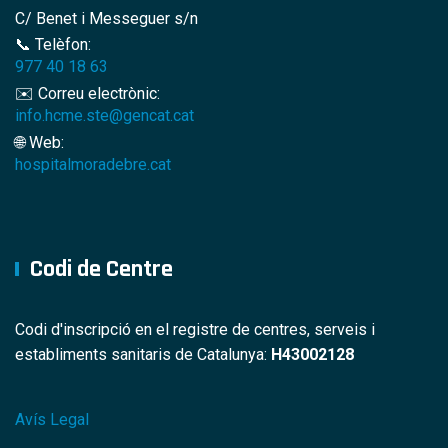
C/ Benet i Messeguer s/n
📞 Telèfon:
977 40 18 63
✉️ Correu electrònic:
info.hcme.ste@gencat.cat
🌐 Web:
hospitalmoradebre.cat
Codi de Centre
Codi d'inscripció en el registre de centres, serveis i
establiments sanitaris de Catalunya:
H43002128
Avís Legal