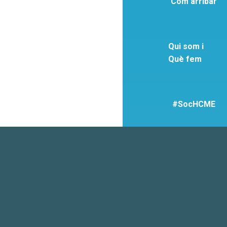
Com arribar
Qui som i
Què fem
#SocHCME