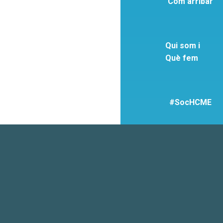
Com arribar
Qui som i
Què fem
#SocHCME