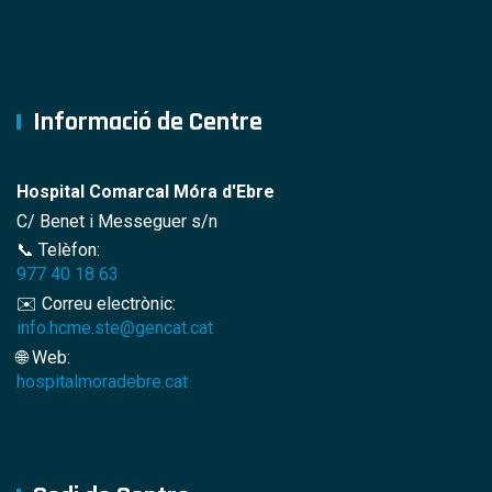
Informació de Centre
Hospital Comarcal Móra d'Ebre
C/ Benet i Messeguer s/n
📞 Telèfon:
977 40 18 63
✉️ Correu electrònic:
info.hcme.ste@gencat.cat
🌐 Web:
hospitalmoradebre.cat