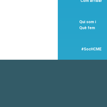
Com arribar
Qui som i
Què fem
#SocHCME