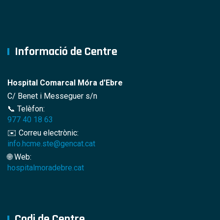
Informació de Centre
Hospital Comarcal Móra d'Ebre
C/ Benet i Messeguer s/n
📞 Telèfon:
977 40 18 63
✉️ Correu electrònic:
info.hcme.ste@gencat.cat
🌐 Web:
hospitalmoradebre.cat
Codi de Centre