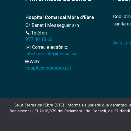
Codi d'i
Hospital Comarcal Móra d'Ebre
sanitari
C/ Benet i Messeguer s/n
📞 Telèfon:
977 40 18 63
Avís Leg
✉️ Correu electrònic:
info.hcme.ste@gencat.cat
🌐 Web:
hospitalmoradebre.cat
Salut Terres de l’Ebre (STE). informa als usuaris que garanteix l
Reglament (UE) 2016/679 del Parlament i del Consell, de 27 d’abril 