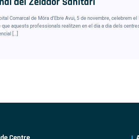
onal del Zelador Sanitari
spital Comarcal de Móra d’Ebre Avui, 5 de novembre, celebrem el D
e que aquests professionals realitzen en el dia a dia dels centre
ncial […]
 de Centre