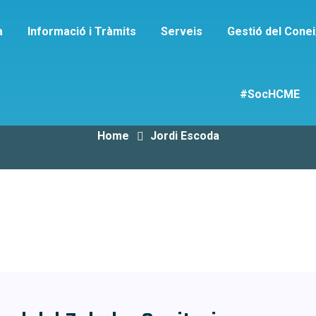
a
Informació i Tràmits
Serveis
Gestió del Cone
iqueta:
Jordi Esco
#SocHCME
Home
Jordi Escoda