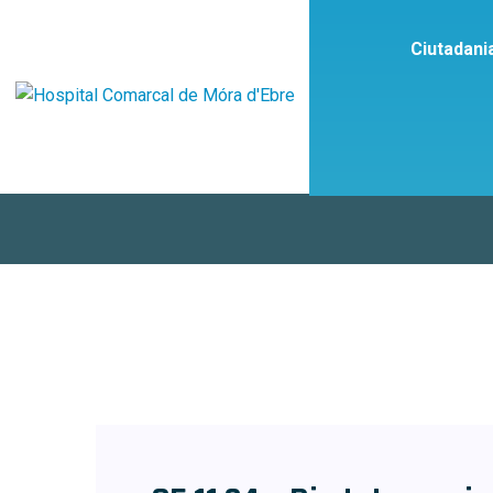
Ciutadani
Et