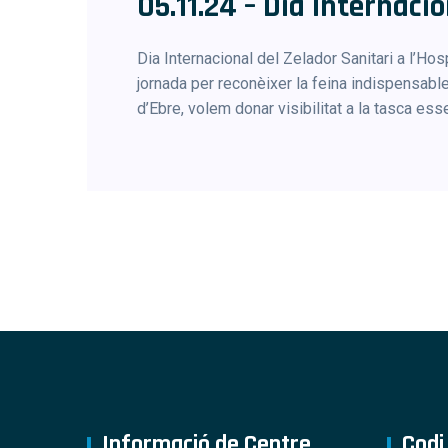
05.11.24 – Dia Internaci
Dia Internacional del Zelador Sanitari a l’Ho
jornada per reconèixer la feina indispensabl
d’Ebre, volem donar visibilitat a la tasca esse
Informació de Centre
Codi