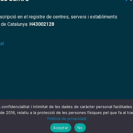
nscripció en el registre de centres, serveis i establiments
s de Catalunya:
H43002128
al
a confidencialitat i intimitat de les dades de caràcter personal facilitade
de 2016, relatiu a la protecció de les persones físiques pel que fa al tra
Política de privacidad
© 2025 Hospital Comarcal de Móra d'Ebre
Aceptar
No