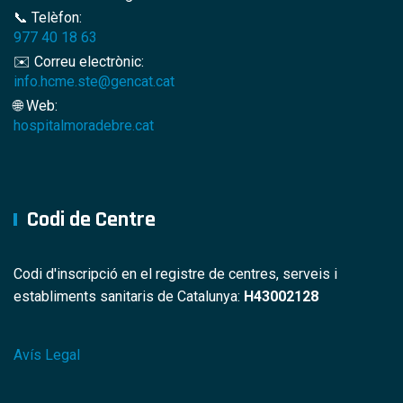
📞 Telèfon:
977 40 18 63
✉️ Correu electrònic:
info.hcme.ste@gencat.cat
🌐 Web:
hospitalmoradebre.cat
Codi de Centre
Codi d'inscripció en el registre de centres, serveis i
establiments sanitaris de Catalunya:
H43002128
Avís Legal