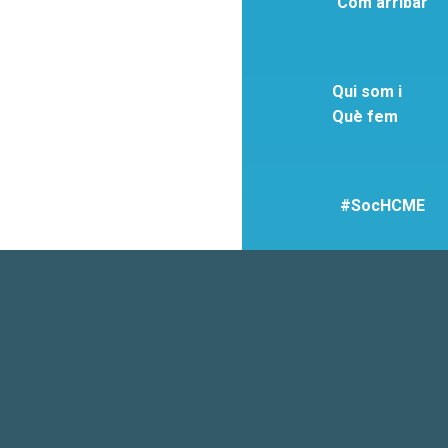
Com arribar
Qui som i
Què fem
#SocHCME