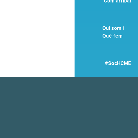
Com arribar
Qui som i
Què fem
#SocHCME