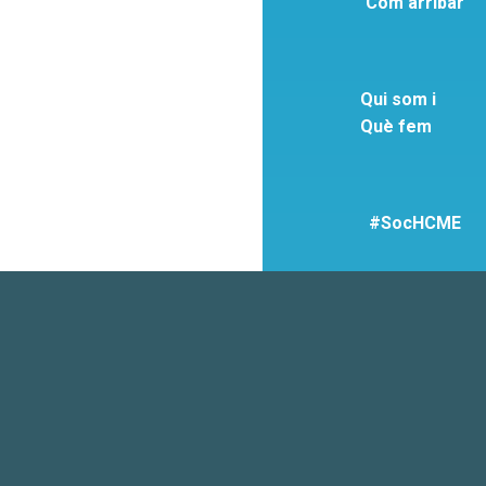
Com arribar
Qui som i
Què fem
#SocHCME