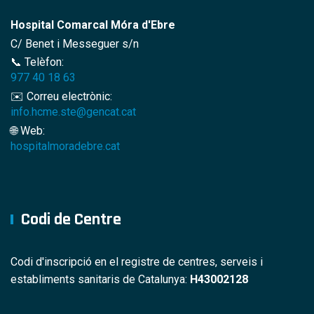
Hospital Comarcal Móra d'Ebre
C/ Benet i Messeguer s/n
📞 Telèfon:
977 40 18 63
✉️ Correu electrònic:
info.hcme.ste@gencat.cat
🌐 Web:
hospitalmoradebre.cat
Codi de Centre
Codi d'inscripció en el registre de centres, serveis i
establiments sanitaris de Catalunya:
H43002128