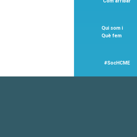
Com arribar
Qui som i
Què fem
#SocHCME