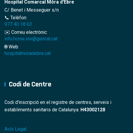
Hospital Comarcal Móra d'Ebre
C/ Benet i Messeguer s/n
📞 Telèfon:
977 40 18 63
✉️ Correu electrònic:
info.hcme.ste@gencat.cat
🌐 Web:
hospitalmoradebre.cat
Codi de Centre
Codi d'inscripció en el registre de centres, serveis i
establiments sanitaris de Catalunya:
H43002128
Avís Legal