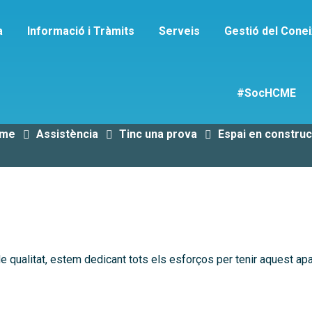
a
Informació i Tràmits
Serveis
Gestió del Cone
spai en construcc
#SocHCME
me
Assistència
Tinc una prova
Espai en construc
 de qualitat, estem dedicant tots els esforços per tenir aquest ap