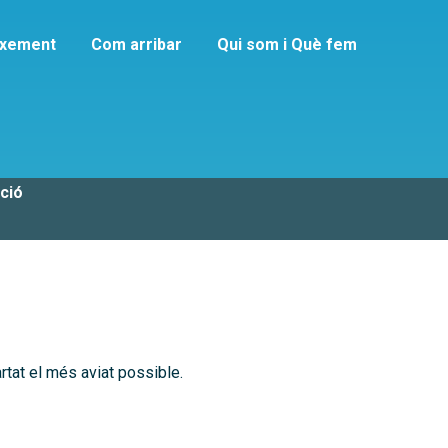
ixement
Com arribar
Qui som i Què fem
ió
ció
artat el més aviat possible.