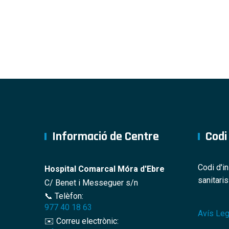
Informació de Centre
Codi
Codi d'i
Hospital Comarcal Móra d'Ebre
sanitari
C/ Benet i Messeguer s/n
📞 Telèfon:
977 40 18 63
Avís Leg
✉️ Correu electrònic: