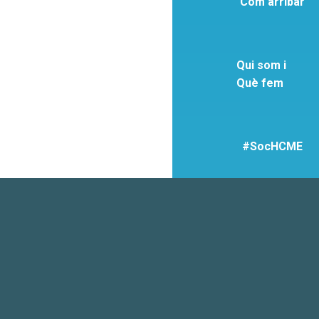
Com arribar
Qui som i
Què fem
#SocHCME