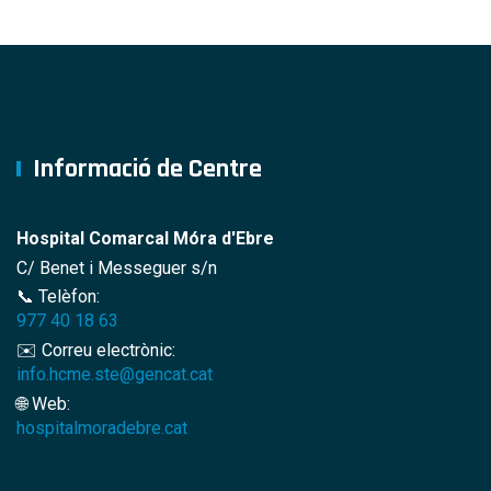
Informació de Centre
Hospital Comarcal Móra d'Ebre
C/ Benet i Messeguer s/n
📞 Telèfon:
977 40 18 63
✉️ Correu electrònic:
info.hcme.ste@gencat.cat
🌐 Web:
hospitalmoradebre.cat