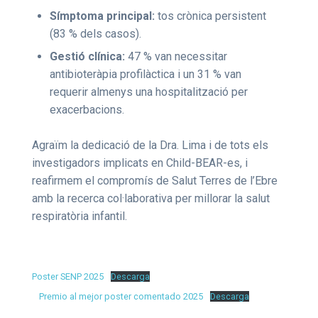
Símptoma principal:
tos crònica persistent
(83 % dels casos).
Gestió clínica:
47 % van necessitar
antibioteràpia profilàctica i un 31 % van
requerir almenys una hospitalització per
exacerbacions.
Agraïm la dedicació de la Dra. Lima i de tots els
investigadors implicats en Child-BEAR-es, i
reafirmem el compromís de Salut Terres de l’Ebre
amb la recerca col·laborativa per millorar la salut
respiratòria infantil.
Poster SENP 2025
Descarga
Premio al mejor poster comentado 2025
Descarga